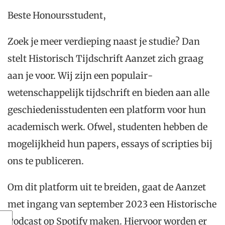
Beste
Honoursstudent
,
Zoek je meer verdieping naast je studie? Dan
s
telt
Historisch Tijdschrift Aanzet
zich graag
aan je
voor.
Wij zijn een
populair-
wetenschappelijk tijdschrift
en bied
en
aan
alle
geschiedenis
studenten een platform
voor hun
academisch werk
. Ofwel,
studenten hebben de
mogelijkheid hun
papers, essays
of
scripties
bij
ons te publiceren
.
Om
dit
platform uit te breiden, gaat de Aanzet
met
ingang van september 2023 een Historische
Podcast
op Spotify
maken. Hiervoor worden er