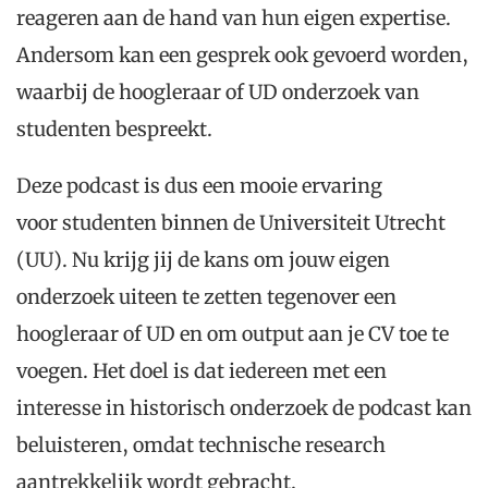
reageren
aan de hand van
hun eigen expertise.
Andersom kan een gesprek ook gevoerd worden
,
waarbij de hoogleraar of UD onderzoek van
studenten bespreekt
.
Deze podcast is
dus
een mooie ervaring
voor
studenten
binnen
de
Universiteit Utrecht
(UU). Nu krijg
j
ij de kans om
jouw
eigen
onderzoek uiteen te zetten tegenover een
hoogleraar
of UD en om output aan
je
CV toe te
voegen
.
Het doel is dat iedereen met een
interesse in historisch onderzoek de podcast kan
beluistere
n,
omdat
technische research
aantrekkelijk wordt gebracht.