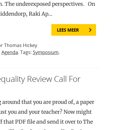
ion. The underexposed perspectives. On
Middendorp, Raki Ap…
LEES MEER
or Thomas Hickey
n
Agenda
. Tags:
Symposium
.
.
uality Review Call For
 around that you are proud of, a paper
just you and your teacher? Now might
ff that PDF file and send it over to The