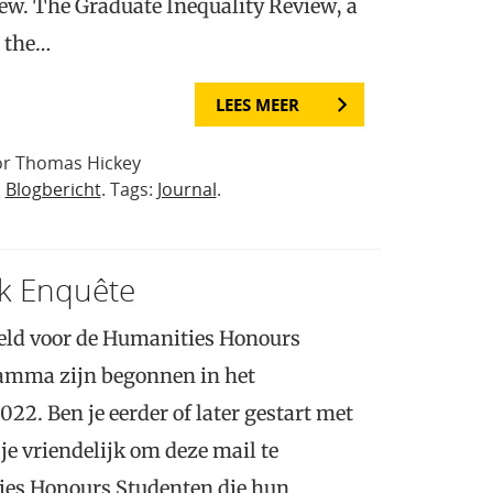
ew. The Graduate Inequality Review, a
m the…
LEES MEER
or Thomas Hickey
n
Blogbericht
. Tags:
Journal
.
.
k Enquête
doeld voor de Humanities Honours
amma zijn begonnen in het
22. Ben je eerder of later gestart met
e vriendelijk om deze mail te
es Honours Studenten die hun