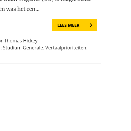
den was het een…
LEES MEER
or Thomas Hickey
s:
Studium Generale
. Vertaalprioriteiten: