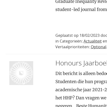
Graduate Inequality Revi
student-led journal fro
Geplaatst op 18/02/2023 do
in Categorieën:
Actualiteit
e
Vertaalprioriteiten:
Optional
Honours Jaarboe
Dit bericht is alleen be
Studenten die hun progr
academische jaar 2021-20
het HHP? Dan vragen we j
negeren. Beste Humaniti