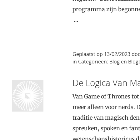
programma zijn begonne
…
Geplaatst op 13/02/2023 do
in Categorieën:
Blog
en
Blog
De Logica Van M
Van Game of Thrones tot H
meer alleen voor nerds. D
traditie van magisch den
spreuken, spoken en fan
wetenschapshistoricus d