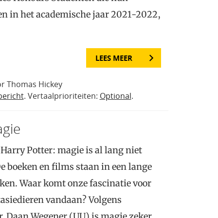
n in het academische jaar 2021-2022,
LEES MEER
or Thomas Hickey
bericht
. Vertaalprioriteiten:
Optional
.
agie
arry Potter: magie is al lang niet
e boeken en films staan in een lange
ken. Waar komt onze fascinatie voor
tasiedieren vandaan? Volgens
r. Daan Wegener (UU) is magie zeker